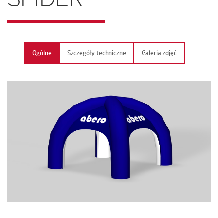
KONTAKT
Ogólne
Szczegóły techniczne
Galeria zdjęć
PL | EN | DE | FR