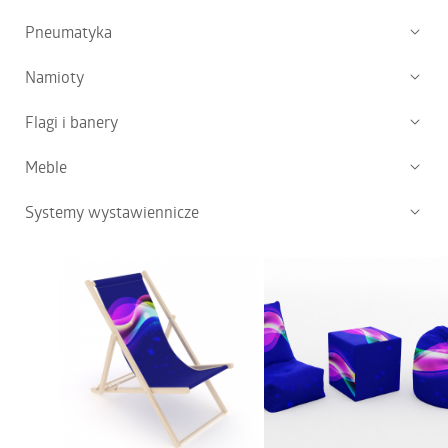
KONTAKT
Pneumatyka
Namioty
Flagi i banery
Meble
PL | EN | DE | FR
Systemy wystawiennicze