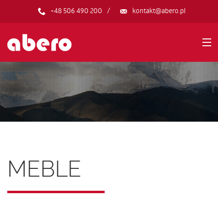
+48 506 490 200
kontakt@abero.pl
HOME
PRODUKTY
O FIRMIE
MEBLE
GALERIA